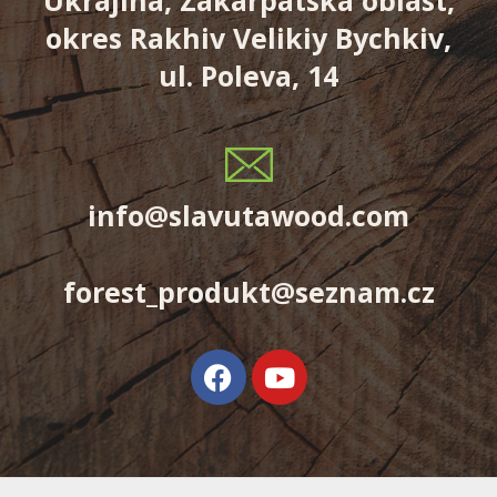
Ukrajina, Zakarpatská oblast,
okres Rakhiv Velikiy Bychkiv,
ul. Poleva, 14
info@slavutawood.com
forest_produkt@seznam.cz
F
Y
a
o
c
u
e
t
b
u