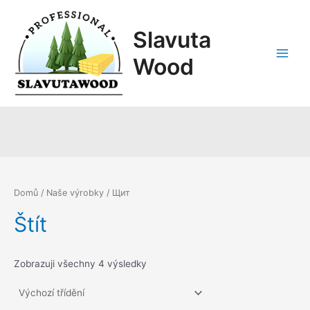
Přeskočit
Main
na
Slavuta
Menu
obsah
Wood
Štít
Domů
/
Naše výrobky
/ Щит
Štít
Zobrazuji všechny 4 výsledky