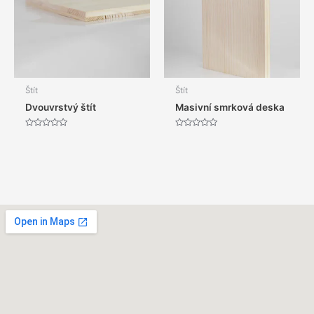
Štít
Štít
Dvouvrstvý štít
Masivní smrková deska
Hodnocení
Hodnocení
0
0
z
z
5
5