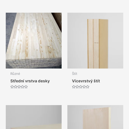
Různé
Štít
Střední vrstva desky
Vícevrstvý štít
Hodnocení
Hodnocení
0
0
z
z
5
5