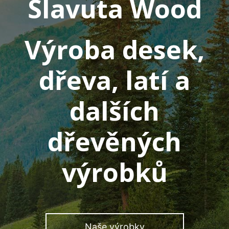
Slavuta Wood
Výroba desek,
dřeva, latí a
dalších
dřevěných
výrobků
Naše výrobky