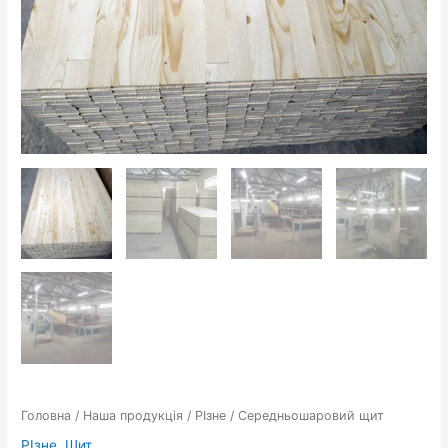
Головна
/
Наша продукція
/
РІзне
/ Середньошаровий щит
РІзне
,
Щит