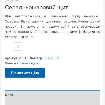
Середньошаровий щит
Щит виготовляється із шилькових порід деревини.
Смерека. Різної ширини, довжини, товщини. Купити даний
продукт, Ви можете на нашому сайті, зателефонувавши
нам по телефону або зв’язавшись з нашими фахівцями по
електронній пошті.
Артикул:
sh-01
Категорії:
РІзне
,
Щит
Позначки:
паливо
,
щепа
Дізнатися ціну
Опис
Відгуки (0)